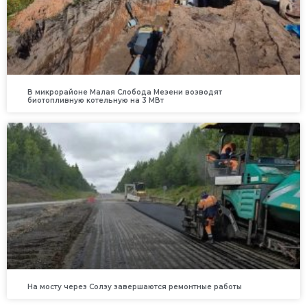
В микрорайоне Малая Слобода Мезени возводят
биотопливную котельную на 3 МВт
На мосту через Солзу завершаются ремонтные работы