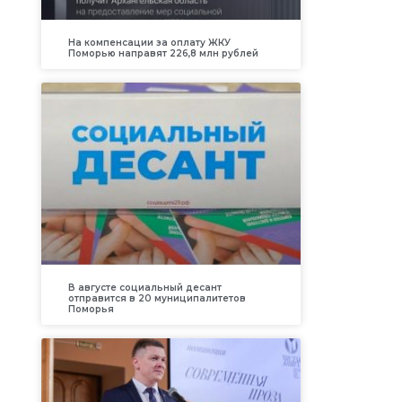
На компенсации за оплату ЖКУ
Поморью направят 226,8 млн рублей
В августе социальный десант
отправится в 20 муниципалитетов
Поморья