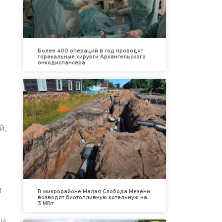
Более 400 операций в год проводят
м
торакальные хирурги Архангельского
онкодиспансера
й,
л
В микрорайоне Малая Слобода Мезени
возводят биотопливную котельную на
3 МВт
и,