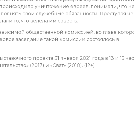
 происходило уничтожение евреев, понимали, что н
полнять свои служебные обязанности. Преступая че
али то, что велела им совесть.
ависимой общественной комиссией, во главе котор
Первое заседание такой комиссии состоялось в
ставочного проекта 31 января 2021 года в 13 и 15 ча
льство» (2017) и «Сват» (2010). (12+)