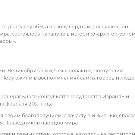
по долгу службы, а по зову сердца», посвященной
ра, состоялось накануне в историко-архитектурно
воры».
ии, Великобритании, Чехословакии, Португалии,
 Перу ожили в воспоминаниях самих героев и люде
Генерального консульства Государства Израиль и
а февраля 2021 года.
куя своим благополучием, а зачастую и жизнью, спаса
ния Праведников народов мира.
тели разных стран, которые, находясь на территори