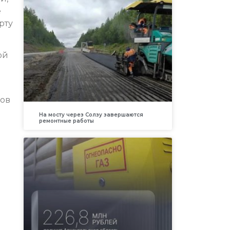
е
рту
ой
сов
На мосту через Солзу завершаются
ремонтные работы