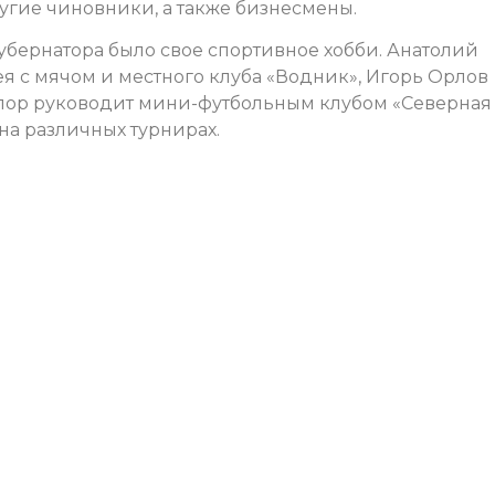
угие чиновники, а также бизнесмены.
убернатора было свое спортивное хобби. Анатолий
 с мячом и местного клуба «Водник», Игорь Орлов
х пор руководит мини-футбольным клубом «Северная
на различных турнирах.