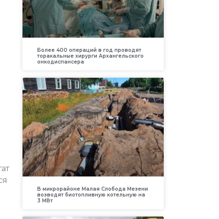
Более 400 операций в год проводят
торакальные хирурги Архангельского
онкодиспансера
тат
ся
В микрорайоне Малая Слобода Мезени
возводят биотопливную котельную на
3 МВт