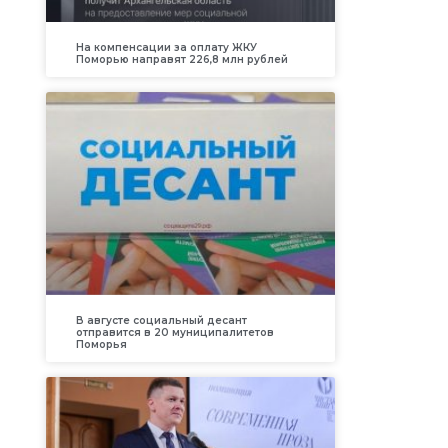
На компенсации за оплату ЖКУ
Поморью направят 226,8 млн рублей
В августе социальный десант
отправится в 20 муниципалитетов
Поморья