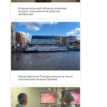
В Архангельской области отметили
лучших специалистов рабочих
профессий
Представители Поморья вошли в число
соискателей Знание.Премии