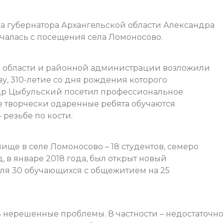
ка губернатора Архангельской области Александра
чалась с посещения села Ломоносово.
а области и районной администрации возложили
, 310-летие со дня рождения которого
андр Цыбульский посетил профессиональное
е творчески одаренные ребята обучаются
резьбе по кости.
ще в селе Ломоносово – 18 студентов, семеро
, в январе 2018 года, был открыт новый
ля 30 обучающихся с общежитием на 25
сть нерешенные проблемы. В частности – недостаточн