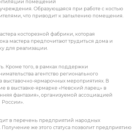
ентиляции помещений
учреждения. Образующаяся при работе с костью
ителями, что приводит к запылению помещения.
мастера косторезной фабрики, которая
ока мастера предпочитают трудиться дома и
ку для реализации.
ть. Кроме того, в рамках поддержки
нимательства агентство регионального
 в выставочно-ярмарочных мероприятиях. В
ие в выставке-ярмарке «Невский ларец» в
сенняя фантазия», организуемой ассоциацией
 России».
одит в перечень предприятий народных
 Получение же этого статуса позволит предприятию