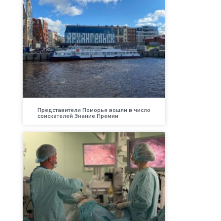
Представители Поморья вошли в число
соискателей Знание.Премии