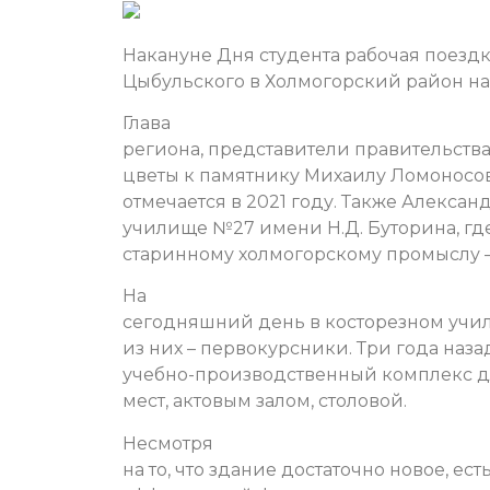
Накануне Дня студента рабочая поезд
Цыбульского в Холмогорский район на
Глава
региона, представители правительств
цветы к памятнику Михаилу Ломоносову
отмечается в 2021 году. Также Алекс
училище №27 имени Н.Д. Буторина, гд
старинному холмогорскому промыслу – 
На
сегодняшний день в косторезном учили
из них – первокурсники. Три года назад
учебно-производственный комплекс д
мест, актовым залом, столовой.
Несмотря
на то, что здание достаточно новое, е