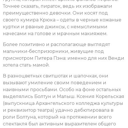
Точнее сказать, пираток, ведь их изображали
преимущественно девочки. Они косят под
своего кумира Крюка – одеты в черные кожаные
куртки и рваные джинсы, с немыслимыми
начесами на голове и мрачным макияжем.
Более позитивно и располагающе выглядят
мальчики-беспризорники, живущие под
присмотром Питера Пэна: именно для них Венди
хотела стать мамой.
В разноцветных свитшотах и шапочках, они
вызывают умиление своим поведением и
наивными просьбами. Особо на фоне остальных
выделялись Болтун и Малыш. Ксения Корельская
(выпускница Архангельского колледжа культуры
и реквизитор театра) удачно дебютировала в
роли Болтуна, который на протяжении всего
спектакля был активным выразителем общего