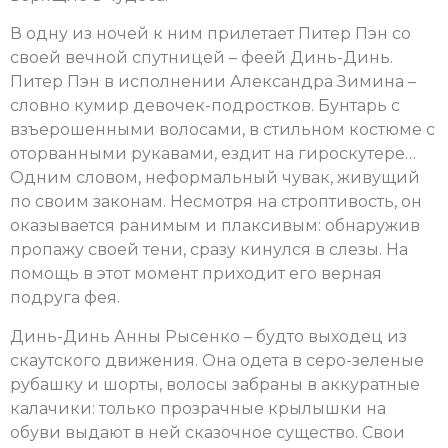
В одну из ночей к ним прилетает Питер Пэн со
своей вечной спутницей – феей Динь-Динь.
Питер Пэн в исполнении Александра Зимина –
словно кумир девочек-подростков. Бунтарь с
взъерошенными волосами, в стильном костюме с
оторванными рукавами, ездит на гироскутере…
Одним словом, неформальный чувак, живущий
по своим законам. Несмотря на строптивость, он
оказывается ранимым и плаксивым: обнаружив
пропажу своей тени, сразу кинулся в слезы. На
помощь в этот момент приходит его верная
подруга фея.
Динь-Динь Анны Рысенко – будто выходец из
скаутского движения. Она одета в серо-зеленые
рубашку и шорты, волосы забраны в аккуратные
калачики: только прозрачные крылышки на
обуви выдают в ней сказочное существо. Свои