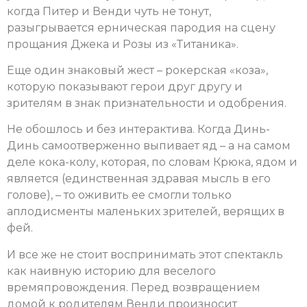
когда Питер и Венди чуть не тонут,
разыгрывается ерническая пародия на сцену
прощания Джека и Розы из «Титаника».
Еще один знаковый жест – рокерская «коза»,
которую показывают герои друг другу и
зрителям в знак признательности и одобрения.
Не обошлось и без интерактива. Когда Динь-
Динь самоотверженно выпивает яд – а на самом
деле кока-колу, которая, по словам Крюка, ядом и
является (единственная здравая мысль в его
голове), – то оживить ее смогли только
аплодисменты маленьких зрителей, верящих в
фей.
И все же не стоит воспринимать этот спектакль
как наивную историю для веселого
времяпровождения. Перед возвращением
домой к родителям Венди произносит