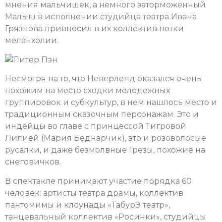
мнения мальчишек, а немного заторможенный
Малыш в исполнении студийца театра Ивана
Грязнова привносил в их коллектив нотки
меланхолии.
Несмотря на то, что Неверленд оказался очень
похожим на место сходки молодежных
группировок и субкультур, в нем нашлось место и
традиционным сказочным персонажам. Это и
индейцы во главе с принцессой Тигровой
Лилией (Мария Беднарчик), это и розоволосые
русалки, и даже безмолвные Грезы, похожие на
снеговичков.
В спектакле принимают участие порядка 60
человек: артисты театра драмы, коллектив
пантомимы и клоунады «ТабурЭ театр»,
танцевальный коллектив «Росинки», студийцы