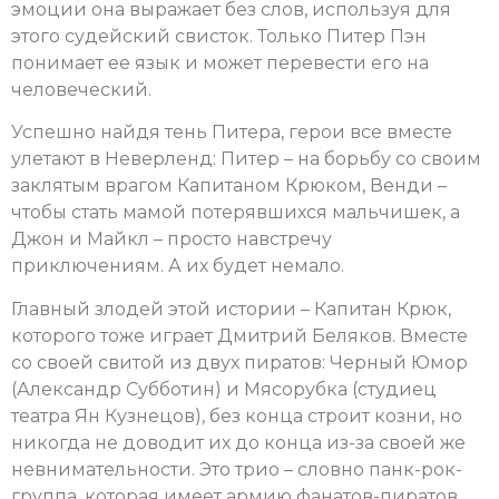
эмоции она выражает без слов, используя для
этого судейский свисток. Только Питер Пэн
понимает ее язык и может перевести его на
человеческий.
Успешно найдя тень Питера, герои все вместе
улетают в Неверленд: Питер – на борьбу со своим
заклятым врагом Капитаном Крюком, Венди –
чтобы стать мамой потерявшихся мальчишек, а
Джон и Майкл – просто навстречу
приключениям. А их будет немало.
Главный злодей этой истории – Капитан Крюк,
которого тоже играет Дмитрий Беляков. Вместе
со своей свитой из двух пиратов: Черный Юмор
(Александр Субботин) и Мясорубка (студиец
театра Ян Кузнецов), без конца строит козни, но
никогда не доводит их до конца из-за своей же
невнимательности. Это трио – словно панк-рок-
группа, которая имеет армию фанатов-пиратов.