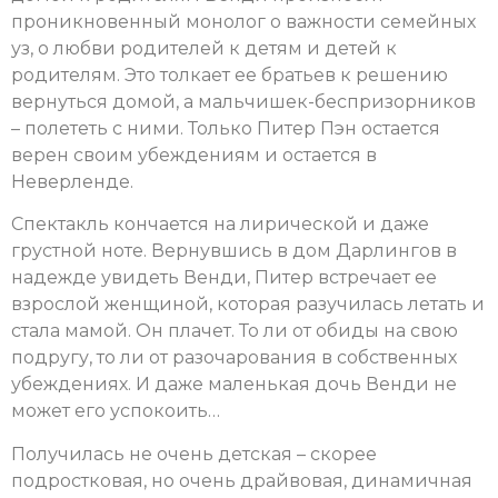
проникновенный монолог о важности семейных
уз, о любви родителей к детям и детей к
родителям. Это толкает ее братьев к решению
вернуться домой, а мальчишек-беспризорников
– полететь с ними. Только Питер Пэн остается
верен своим убеждениям и остается в
Неверленде.
Спектакль кончается на лирической и даже
грустной ноте. Вернувшись в дом Дарлингов в
надежде увидеть Венди, Питер встречает ее
взрослой женщиной, которая разучилась летать и
стала мамой. Он плачет. То ли от обиды на свою
подругу, то ли от разочарования в собственных
убеждениях. И даже маленькая дочь Венди не
может его успокоить…
Получилась не очень детская – скорее
подростковая, но очень драйвовая, динамичная