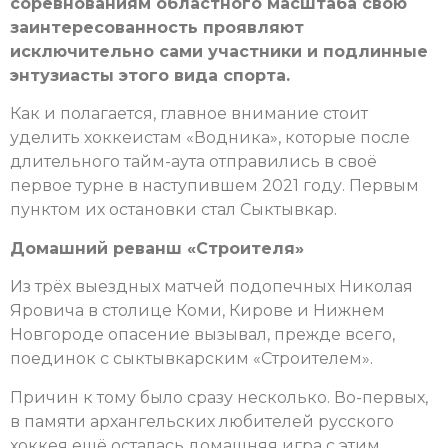
соревнованиям областного масштаба свою
заинтересованность проявляют
исключительно сами участники и подлинные
энтузиасты этого вида спорта.
Как и полагается, главное внимание стоит
уделить хоккеистам «Водника», которые после
длительного тайм-аута отправились в своё
первое турне в наступившем 2021 году. Первым
пунктом их остановки стал Сыктывкар.
Домашний реванш «Строителя»
Из трёх выездных матчей подопечных Николая
Яровича в столице Коми, Кирове и Нижнем
Новгороде опасение вызывал, прежде всего,
поединок с сыктывкарским «Строителем».
Причин к тому было сразу несколько. Во-первых,
в памяти архангельских любителей русского
хоккея ещё осталась домашняя игра с этим