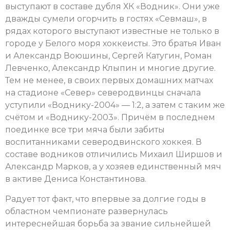
выступают в составе дубля ХК «Водник». Они уже
дважды сумели огорчить в гостях «Севмаш», в
рядах которого выступают известные не только в
городе у Белого моря хоккеисты. Это братья Иван
и Александр Воюшины, Сергей Катугин, Роман
Левченко, Александр Клыпин и многие другие.
Тем не менее, в своих первых домашних матчах
на стадионе «Север» северодвинцы сначала
уступили «Воднику-2004» — 1:2, а затем с таким же
счётом и «Воднику-2003». Причём в последнем
поединке все три мяча были забиты
воспитанниками северодвинского хоккея. В
составе водников отличились Михаил Ширшов и
Александр Марков, а у хозяев единственный мяч
в активе Дениса Константинова.
Радует тот факт, что впервые за долгие годы в
областном чемпионате развернулась
интереснейшая борьба за звание сильнейшей