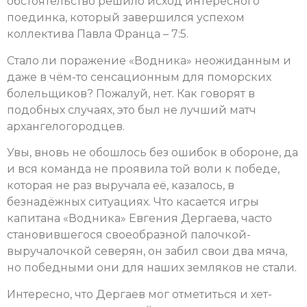
обстоятельство решило исход интересного
поединка, который завершился успехом
коллектива Павла Франца – 7:5.
Стало ли поражение «Водника» неожиданным и
даже в чём-то сенсационным для поморских
болельщиков? Пожалуй, нет. Как говорят в
подобных случаях, это был не лучший матч
архангелогородцев.
Увы, вновь не обошлось без ошибок в обороне, да
и вся команда не проявила той воли к победе,
которая не раз выручала её, казалось, в
безнадёжных ситуациях. Что касается игры
капитана «Водника» Евгения Дергаева, часто
становившегося своеобразной палочкой-
выручалочкой северян, он забил свои два мяча,
но победными они для наших земляков не стали.
Интересно, что Дергаев мог отметиться и хет-